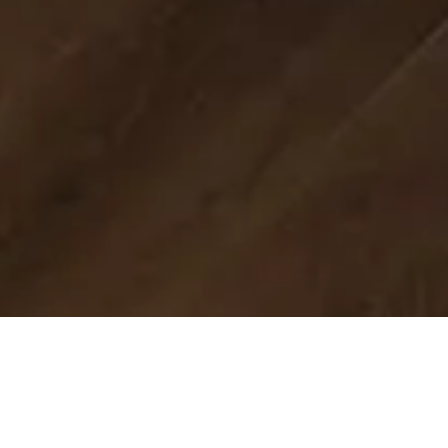
¡¡¡Lleva tu negocio al
siguiente nivel
!!!